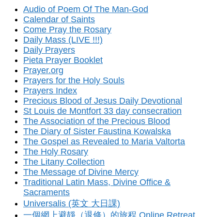
Audio of Poem Of The Man-God
Calendar of Saints
Come Pray the Rosary
Daily Mass (LIVE !!!)
Daily Prayers
Pieta Prayer Booklet
Prayer.org
Prayers for the Holy Souls
Prayers Index
Precious Blood of Jesus Daily Devotional
St Louis de Montfort 33 day consecration
The Association of the Precious Blood
The Diary of Sister Faustina Kowalska
The Gospel as Revealed to Maria Valtorta
The Holy Rosary
The Litany Collection
The Message of Divine Mercy
Traditional Latin Mass, Divine Office &
Sacraments
Universalis (英文 大日課)
一個網上避靜（退修）的旅程 Online Retreat