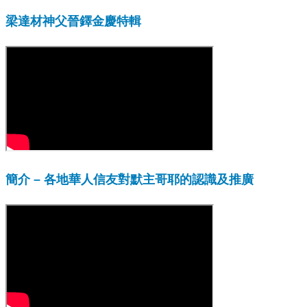
梁達材神父晉鐸金慶特輯
簡介 – 各地華人信友對默主哥耶的認識及推廣