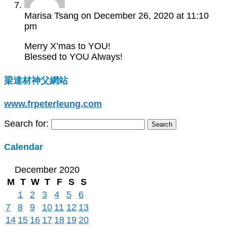
Marisa Tsang
on December 26, 2020 at 11:10
pm
Merry X’mas to YOU!
Blessed to YOU Always!
梁達材神父網站
www.frpeterleung.com
Search for:
Calendar
December 2020
M
T
W
T
F
S
S
1
2
3
4
5
6
7
8
9
10
11
12
13
14
15
16
17
18
19
20