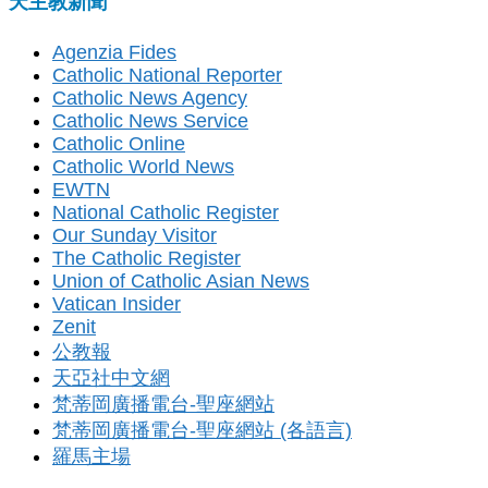
天主教新聞
Agenzia Fides
Catholic National Reporter
Catholic News Agency
Catholic News Service
Catholic Online
Catholic World News
EWTN
National Catholic Register
Our Sunday Visitor
The Catholic Register
Union of Catholic Asian News
Vatican Insider
Zenit
公教報
天亞社中文網
梵蒂岡廣播電台-聖座網站
梵蒂岡廣播電台-聖座網站 (各語言)
羅馬主場