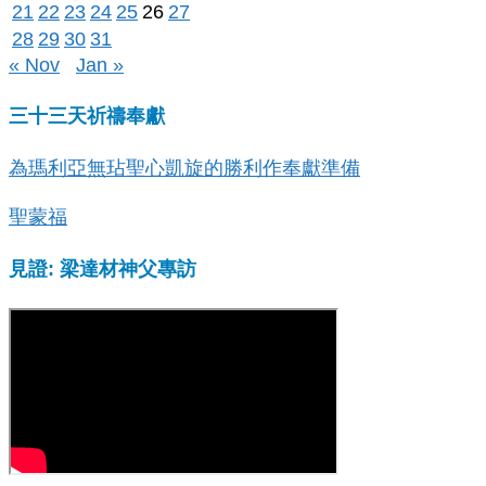
21
22
23
24
25
26
27
28
29
30
31
« Nov
Jan »
三十三天祈禱奉獻
為瑪利亞無玷聖心凱旋的勝利作奉獻準備
聖蒙福
見證: 梁達材神父專訪