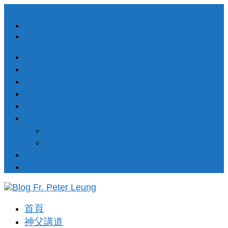
Facebook
RSS
簡介About
每日講道Daily Homilies
祈禱室Prayer Corner
33天祈禱奉獻 33 Days Prayer of Consecration
默主哥耶訊息 Messages from Medjugorje
聖樂歌集 Songs
渴望天主
十五處苦路經 (苦路歌 – 以國語唱出)
靈修講座 Spiritual Corner
著作出版 Publishion
首頁
神父講道