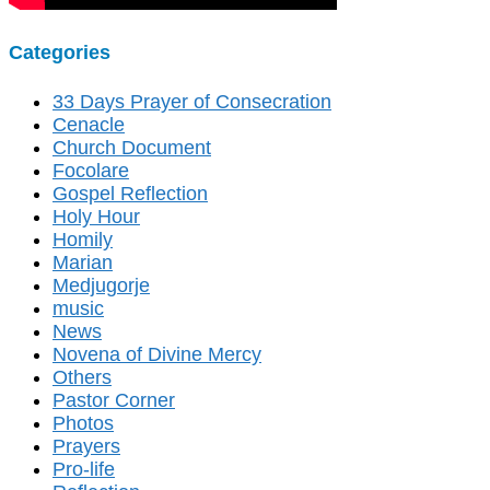
Categories
33 Days Prayer of Consecration
Cenacle
Church Document
Focolare
Gospel Reflection
Holy Hour
Homily
Marian
Medjugorje
music
News
Novena of Divine Mercy
Others
Pastor Corner
Photos
Prayers
Pro-life