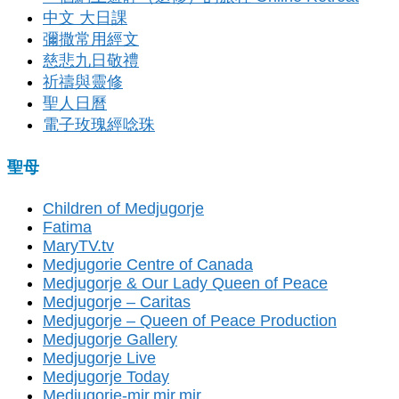
中文 大日課
彌撒常用經文
慈悲九日敬禮
祈禱與靈修
聖人日曆
電子玫瑰經唸珠
聖母
Children of Medjugorje
Fatima
MaryTV.tv
Medjugorie Centre of Canada
Medjugorje & Our Lady Queen of Peace
Medjugorje – Caritas
Medjugorje – Queen of Peace Production
Medjugorje Gallery
Medjugorje Live
Medjugorje Today
Medjugorje-mir,mir,mir