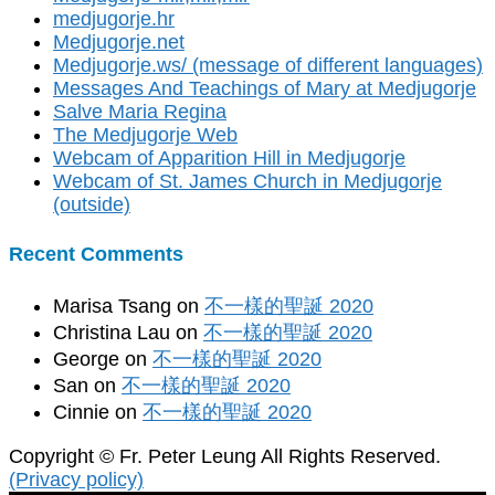
medjugorje.hr
Medjugorje.net
Medjugorje.ws/ (message of different languages)
Messages And Teachings of Mary at Medjugorje
Salve Maria Regina
The Medjugorje Web
Webcam of Apparition Hill in Medjugorje
Webcam of St. James Church in Medjugorje
(outside)
Recent Comments
Marisa Tsang
on
不一樣的聖誕 2020
Christina Lau
on
不一樣的聖誕 2020
George
on
不一樣的聖誕 2020
San
on
不一樣的聖誕 2020
Cinnie
on
不一樣的聖誕 2020
Copyright © Fr. Peter Leung All Rights Reserved.
(Privacy policy)